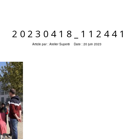
20230418_112441
Article par :
Atelier Super8
Date :
20 juin 2023