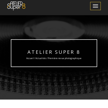
Afficher/m
la
navigation
ATELIER SUPER 8
Accueil /
Actualités
/ Première revue photographique